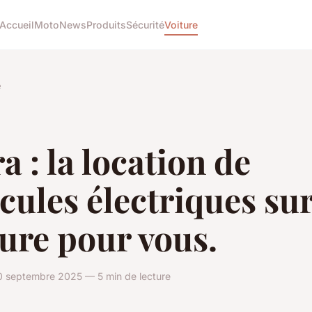
Accueil
Moto
News
Produits
Sécurité
Voiture
e
a : la location de
cules électriques su
ure pour vous.
0 septembre 2025 — 5 min de lecture