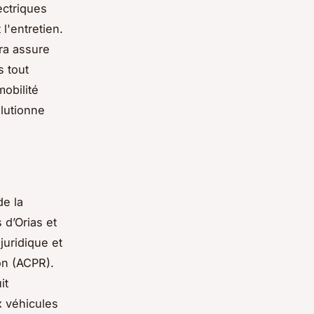
ectriques
l'entretien.
era assure
s tout
mobilité
lutionne
de la
 d’Orias et
juridique et
ion (ACPR).
it
x véhicules