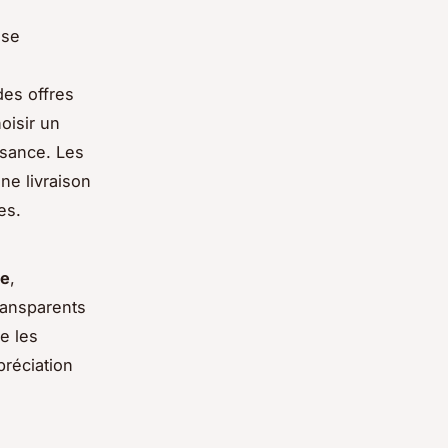
 se
des offres
oisir un
ssance. Les
ne livraison
es.
ce
,
ransparents
e les
préciation