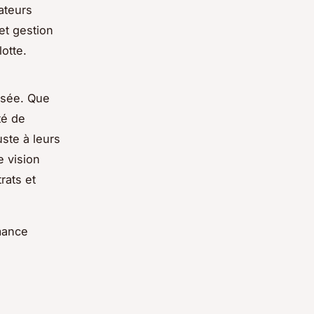
sateurs
et gestion
otte.
isée. Que
té de
uste à leurs
e vision
rats et
mance