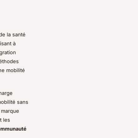
de la santé
isant à
gration
méthodes
e mobilité
charge
mobilité sans
a marque
t les
ommunauté