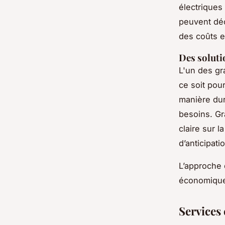
électriques 
peuvent déc
des coûts en
Des solutio
L'un des gr
ce soit pou
manière dura
besoins. Grâ
claire sur l
d’anticipat
L’approche 
économique 
Services 