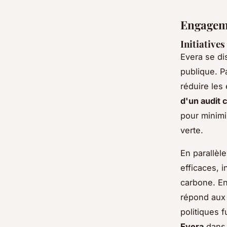
Engageme
Initiatives
Evera se d
publique. Pa
réduire les
d'un audit 
pour minimi
verte.
En parallèle
efficaces, i
carbone. En
répond aux 
politiques f
Evera
dans 