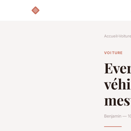
Accueil
›
Voitur
VOITURE
Ever
véhi
mes
Benjamin — 1