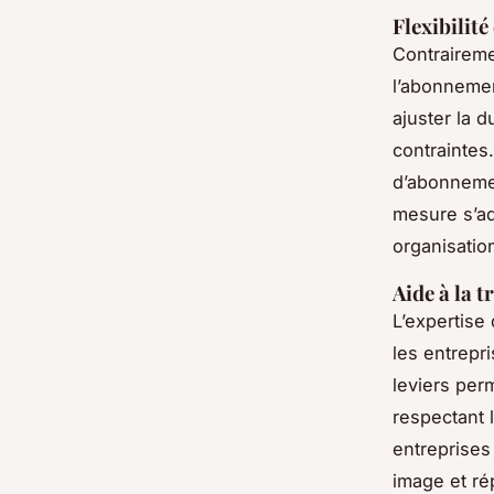
Flexibilit
Contraireme
l’abonneme
ajuster la 
contraintes
d’abonnemen
mesure s’ad
organisati
Aide à la t
L’expertise
les entrepri
leviers per
respectant 
entreprises
image et ré