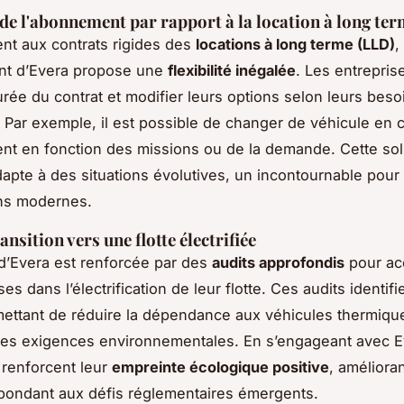
é de l'abonnement par rapport à la location à long te
nt aux contrats rigides des
locations à long terme (LLD)
,
nt d’Evera propose une
flexibilité inégalée
. Les entrepri
durée du contrat et modifier leurs options selon leurs beso
. Par exemple, il est possible de changer de véhicule en 
t en fonction des missions ou de la demande. Cette sol
apte à des situations évolutives, un incontournable pour 
ons modernes.
ransition vers une flotte électrifiée
 d’Evera est renforcée par des
audits approfondis
pour a
ses dans l’électrification de leur flotte. Ces audits identifi
mettant de réduire la dépendance aux véhicules thermique
les exigences environnementales. En s’engageant avec E
 renforcent leur
empreinte écologique positive
, amélioran
pondant aux défis réglementaires émergents.