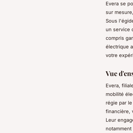
Evera se po
sur mesure,
Sous l'égid
un service d
compris gara
électrique 
votre expér
Vue d'en
Evera, fili
mobilité él
régie par l
financière, 
Leur engage
notamment p