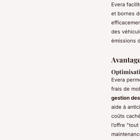
Evera facil
et bornes d
efficacement
des véhicul
émissions d
Avantage
Optimisati
Evera perme
frais de mob
gestion de
aide à anti
coûts cachés
l’offre "tou
maintenance,