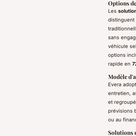
Options de
Les
solutio
distinguent
traditionnel
sans engag
véhicule se
options inc
rapide en
7
Modèle d'
Evera adop
entretien, 
et regroupé
prévisions b
ou au fina
Solutions d