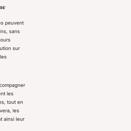
rme
ses peuvent
ins, sans
cours
ution sur
les
ccompagner
ent les
s, tout en
vera, les
t ainsi leur