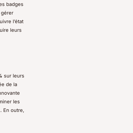
 des badges
 gérer
ivre l’état
uire leurs
%
sur leurs
ée de la
innovante
miner les
e. En outre,