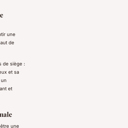
re
tir une
haut de
 de siège :
eux et sa
 un
ant et
male
 être une