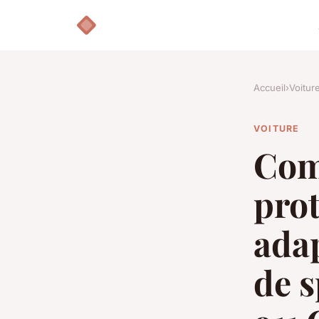
Accueil
›
Voitur
VOITURE
Com
prot
adap
de 