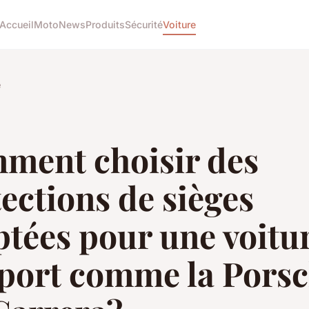
Accueil
Moto
News
Produits
Sécurité
Voiture
e
ment choisir des
ections de sièges
tées pour une voitu
sport comme la Pors