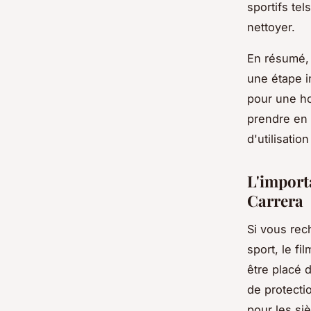
sportifs tel
nettoyer.
En résumé, 
une étape i
pour une ho
prendre en 
d'utilisatio
L'import
Carrera
Si vous rec
sport, le fi
être placé 
de protectio
pour les si