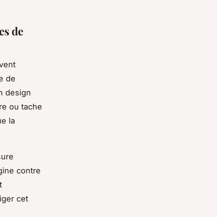
es de
vent
e de
n design
re ou tache
ue la
sure
gine contre
t
iger cet