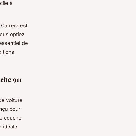
cile à
 Carrera est
vous optiez
essentiel de
itions
che 911
de voiture
onçu pour
ne couche
n idéale