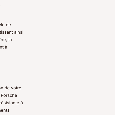
r
èle de
issant ainsi
re, la
nt à
on de votre
e Porsche
résistante à
ments