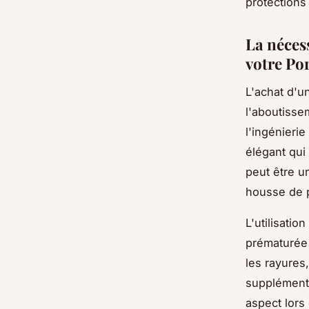
protections
La nécess
votre Po
L'achat d'u
l'aboutisse
l'ingénieri
élégant qui
peut être un
housse de p
L'utilisati
prématurée 
les rayures,
supplémenta
aspect lors 