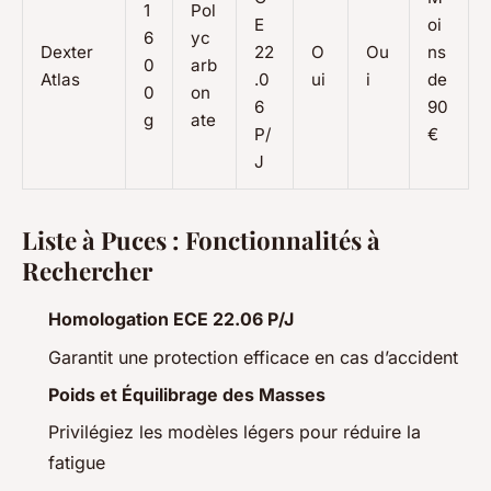
1
Pol
E
oi
6
yc
Dexter
22
O
Ou
ns
0
arb
Atlas
.0
ui
i
de
0
on
6
90
g
ate
P/
€
J
Liste à Puces : Fonctionnalités à
Rechercher
Homologation ECE 22.06 P/J
Garantit une protection efficace en cas d’accident
Poids et Équilibrage des Masses
Privilégiez les modèles légers pour réduire la
fatigue