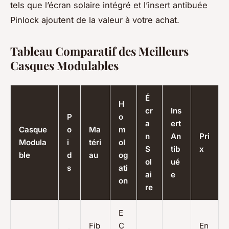
tels que l’écran solaire intégré et l’insert antibuée
Pinlock ajoutent de la valeur à votre achat.
Tableau Comparatif des Meilleurs
Casques Modulables
É
H
cr
Ins
P
o
a
ert
Casque
o
Ma
m
n
An
Pri
Modula
i
téri
ol
S
tib
x
ble
d
au
og
ol
ué
s
ati
ai
e
on
re
E
Fib
C
En