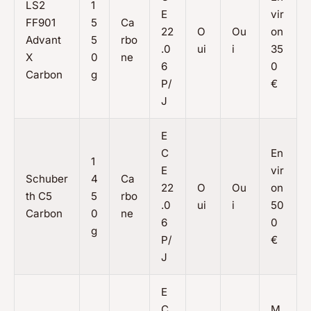
LS2
1
E
vir
FF901
5
Ca
22
O
Ou
on
Advant
5
rbo
.0
ui
i
35
X
0
ne
6
0
Carbon
g
P/
€
J
E
C
En
1
E
vir
Schuber
4
Ca
22
O
Ou
on
th C5
5
rbo
.0
ui
i
50
Carbon
0
ne
6
0
g
P/
€
J
E
C
M