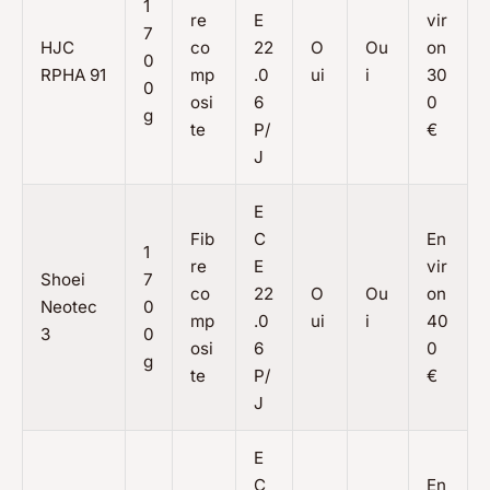
1
re
E
vir
7
HJC
co
22
O
Ou
on
0
RPHA 91
mp
.0
ui
i
30
0
osi
6
0
g
te
P/
€
J
E
Fib
C
En
1
re
E
vir
Shoei
7
co
22
O
Ou
on
Neotec
0
mp
.0
ui
i
40
3
0
osi
6
0
g
te
P/
€
J
E
C
En