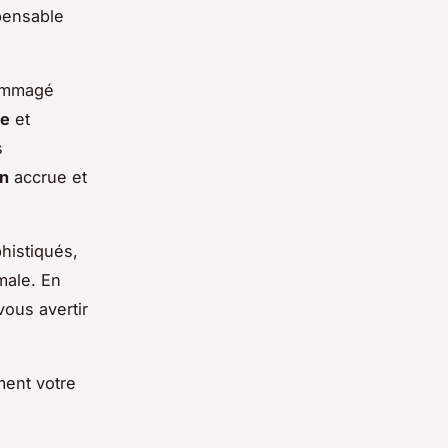
pensable
dommagé
ne
et
s
on
accrue et
histiqués,
male. En
ous avertir
ment votre