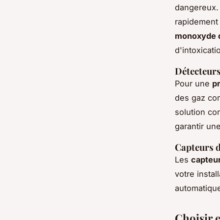
dangereux. 
rapidement
monoxyde 
d'intoxicati
Détecteurs
Pour une
p
des gaz com
solution com
garantir un
Capteurs d
Les
capteur
votre insta
automatique
Choisir e