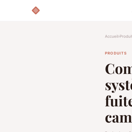
Accueil
›
Produi
PRODUITS
Com
syst
fuit
cam