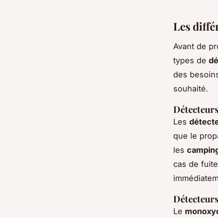
Les diffé
Avant de pro
types de
dé
des besoins
souhaité.
Détecteurs
Les
détect
que le prop
les
campin
cas de fuit
immédiatem
Détecteur
Le
monoxyd