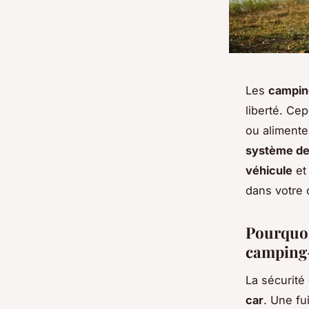
Les
campin
liberté. Cep
ou alimenter
système de 
véhicule
et
dans votre 
Pourquoi 
camping-
La sécurité 
car
. Une fu