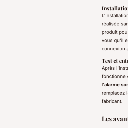
Installati
L'installati
réalisée san
produit pou
vous qu'il 
connexion a
Test et ent
Après l'inst
fonctionne 
l'
alarme so
remplacez l
fabricant.
Les avan