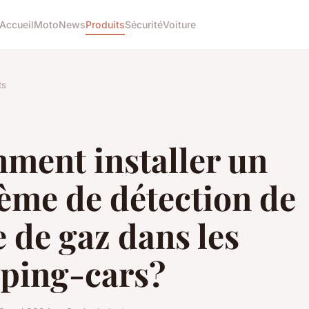
Accueil
Moto
News
Produits
Sécurité
Voiture
ts
ment installer un
ème de détection de
e de gaz dans les
ping-cars?