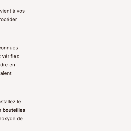
vient à vos
procéder
econnues
t vérifiez
ndre en
aient
stallez le
es
bouteilles
onoxyde de