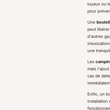
tuyaux ou l
pour préven
Une
bouteil
peut libére
d'autres ga
intoxication
une tranquil
Les
campin
mais l'ajou
cas de déte
immédiatem
Enfin, un 
installation 
fonctionnem