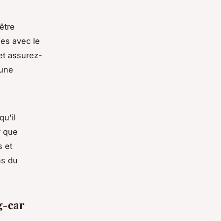
être
ies avec le
 et assurez-
 une
u'il
r que
s et
ns du
g-car