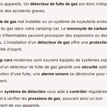
es appareils. Un
détecteur de fuite de gaz
est donc indis
ir des accidents graves.
le de gaz
mal installée ou un système de tuyauterie en
r du gaz dans votre camping-car. Le
monoxyde de carbo
z inflammables peuvent provoquer des explosions ou de
s. L'installation d'un
détecteur de gaz
offre une
protecti
lité d'esprit.
g-cars
modernes sont souvent équipés de systèmes sop
t d'un détecteur de fuite de gaz garantit une
sécurité
opti
ction d'une fuite, une
alarme sonore
se déclenche pour v
ent.
bon
système de détection
vous aide à
contrôler
régulière
et à vérifier les
pressions de gaz
, assurant ainsi un bon
ent de vos appareils.