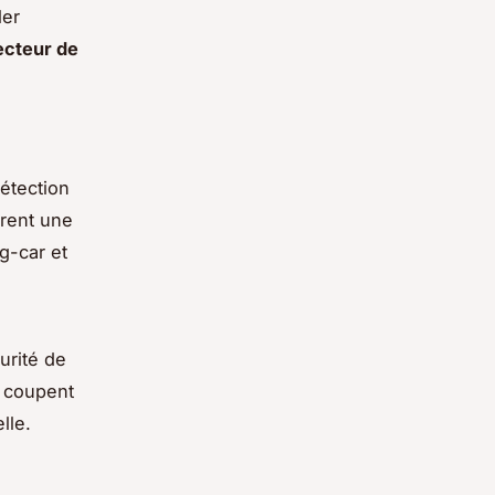
ler
ecteur de
étection
rent une
ng-car et
urité de
s coupent
lle.