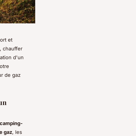
ort et
, chauffer
lation d'un
otre
ur de gaz
 un
 camping-
de gaz
, les