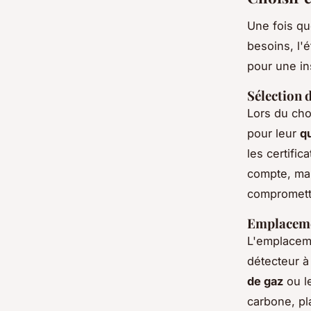
Une fois qu
besoins, l'é
pour une ins
Sélection 
Lors du cho
pour leur
qu
les certific
compte, mai
compromettr
Emplaceme
L'emplace
détecteur à
de gaz
ou l
carbone, pl