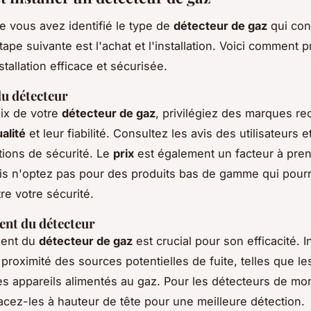
e vous avez identifié le type de
détecteur de gaz
qui con
tape suivante est l'achat et l'installation. Voici comment 
tallation efficace et sécurisée.
du détecteur
ix de votre
détecteur de gaz
, privilégiez des marques r
alité
et leur fiabilité. Consultez les avis des utilisateurs e
ations de sécurité. Le
prix
est également un facteur à pre
s n'optez pas pour des produits bas de gamme qui pourr
e votre sécurité.
nt du détecteur
ment du
détecteur de gaz
est crucial pour son efficacité. In
 proximité des sources potentielles de fuite, telles que l
es appareils alimentés au gaz. Pour les détecteurs de m
acez-les à hauteur de tête pour une meilleure détection.