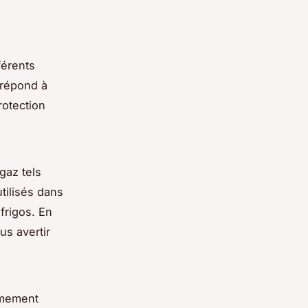
férents
 répond à
rotection
gaz tels
tilisés dans
frigos. En
s avertir
êmement